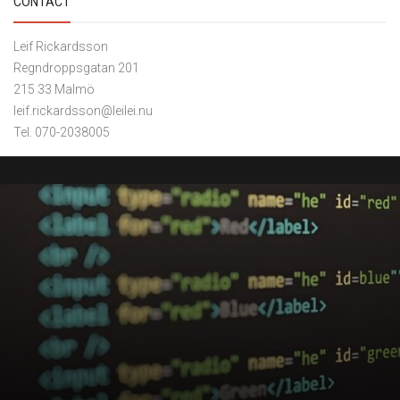
CONTACT
Leif Rickardsson
Regndroppsgatan 201
215 33 Malmö
leif.rickardsson@leilei.nu
Tel. 070-2038005