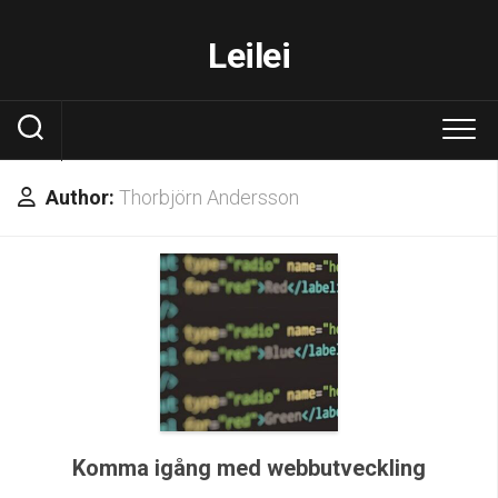
Skip
to
Leilei
content
Author:
Thorbjörn Andersson
Komma igång med webbutveckling