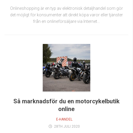
Onlineshopping är en typ av elektronisk detaljhandel som gör
det möjligt för konsumenter att direkt köpa varor eller tjänster
från en onlineförsäljare via Internet...
Så marknadsför du en motorcykelbutik
online
E-HANDEL
28TH JULI 2020