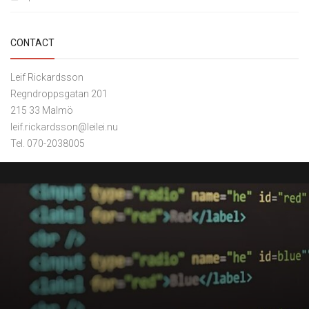
CONTACT
Leif Rickardsson
Regndroppsgatan 201
215 33 Malmö
leif.rickardsson@leilei.nu
Tel. 070-2038005