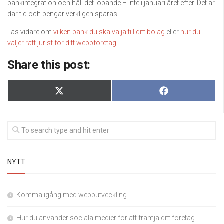
bankintegration och håll det löpande – inte i januari året efter. Det är
där tid och pengar verkligen sparas.
Läs vidare om
vilken bank du ska välja till ditt bolag
eller
hur du
väljer rätt jurist för ditt webbföretag
.
Share this post:
Dela
Dela
X
Facebook
på
på
(Twitter)
NYTT
Komma igång med webbutveckling
Hur du använder sociala medier för att främja ditt företag