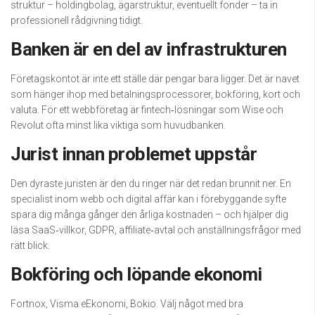
struktur – holdingbolag, ägarstruktur, eventuellt fonder – ta in
professionell rådgivning tidigt.
Banken är en del av infrastrukturen
Företagskontot är inte ett ställe där pengar bara ligger. Det är navet
som hänger ihop med betalningsprocessorer, bokföring, kort och
valuta. För ett webbföretag är fintech‑lösningar som Wise och
Revolut ofta minst lika viktiga som huvudbanken.
Jurist innan problemet uppstår
Den dyraste juristen är den du ringer när det redan brunnit ner. En
specialist inom webb och digital affär kan i förebyggande syfte
spara dig många gånger den årliga kostnaden – och hjälper dig
läsa SaaS‑villkor, GDPR, affiliate‑avtal och anställningsfrågor med
rätt blick.
Bokföring och löpande ekonomi
Fortnox, Visma eEkonomi, Bokio. Välj något med bra