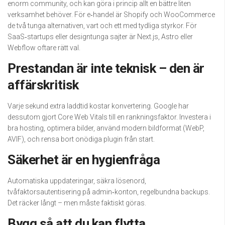
enorm community, och kan göra i princip allt en bättre liten
verksamhet behöver. För e‑handel är Shopify och WooCommerce
de två tunga alternativen, vart och ett med tydliga styrkor. För
SaaS‑startups eller designtunga sajter är Next.js, Astro eller
Webflow oftare rätt val.
Prestandan är inte teknisk – den är
affärskritisk
Varje sekund extra laddtid kostar konvertering. Google har
dessutom gjort Core Web Vitals till en rankningsfaktor. Investera i
bra hosting, optimera bilder, använd modern bildformat (WebP,
AVIF), och rensa bort onödiga plugin från start.
Säkerhet är en hygienfråga
Automatiska uppdateringar, säkra lösenord,
tvåfaktorsautentisering på admin‑konton, regelbundna backups.
Det räcker långt – men måste faktiskt göras.
Bygg så att du kan flytta