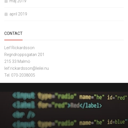
maj 2019
april 2019
CONTACT
Leif Rickardsson
Regndroppsgatan 201
215 33 Malmö
leif.rickardsson@leilei.nu
Tel. 070-2038005