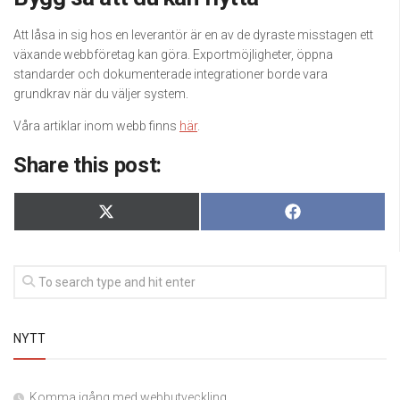
Att låsa in sig hos en leverantör är en av de dyraste misstagen ett
växande webbföretag kan göra. Exportmöjligheter, öppna
standarder och dokumenterade integrationer borde vara
grundkrav när du väljer system.
Våra artiklar inom webb finns
här
.
Share this post:
Dela
Dela
X
Facebook
på
på
(Twitter)
NYTT
Komma igång med webbutveckling